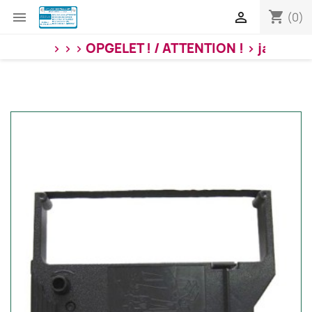
shopping_cart


(0)
> > >
OPGELET ! / ATTENTION ! > jaarlijkse 