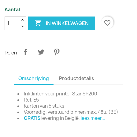
Aantal

favorite_border
IN WINKELWAGEN
Delen
Omschrijving
Productdetails
Inktlinten voor printer Star SP200
Ref. E5
Karton van 5 stuks
Voorradig, verstuurd binnen max. 48u. (BE)
GRATIS
levering in België,
lees meer...