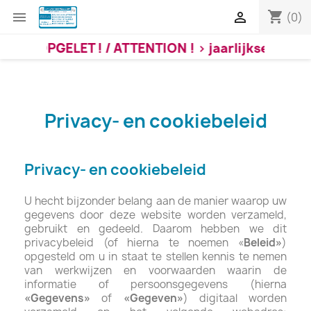
shopping_cart


(0)
OPGELET ! / ATTENTION ! > jaarlijkse verlof / va
Privacy- en cookiebeleid
Privacy- en cookiebeleid
U hecht bijzonder belang aan de manier waarop uw
gegevens door deze website worden verzameld,
gebruikt en gedeeld. Daarom hebben we dit
privacybeleid (of hierna te noemen «
Beleid»
)
opgesteld om u in staat te stellen kennis te nemen
van werkwijzen en voorwaarden waarin de
informatie of persoonsgegevens (hierna
«Gegevens»
of
«Gegeven»
) digitaal worden