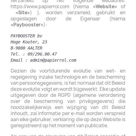
verzameld op het volgende webadres:
https://www.papierrol.com (hierna
«Website»
of
«Site»
) ), worden verzameld, gebruikt en
opgeslagen door de Eigenaar (hierna
«Paybooster»
):
PAYBOOSTER bv
Hoge Kouter, 23
B-9880 AALTER
Tel. : 09/296.00.47
Email : admin@papierrol.com
Gezien de voortdurende evolutie van wet- en
regelgeving inzake technologie en de bescherming
van persoonsgegevens, is het normaal dat dit Beleid
deze evolutie volgt en wordt bijgewerkt. Elke update
uitgegeven door de RGPD (algemene verordening
over de bescherming van privégegevens) die
noodzakelijkerwijs een wijziging van dit Beleid
inhoudt, zal informatie per e-mail worden verspreid
aan elke gebruiker, verklaring die op deze Website is
geregistreerd op het moment van publicatie.