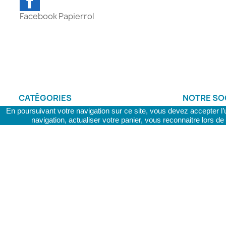
CATÉGORIES
NOTRE SO
En poursuivant votre navigation sur ce site, vous devez accepter l’ut
Promotions
Paiement et 
navigation, actualiser votre panier, vous reconnaitre lors d
Meilleures ventes
Politique de 
Papier NON thermique
Conditions 
Papier tachygraphe
À propos
Papier thermique
Paiement sé
Ruban encreur
Remises qua
Contactez-
© 2026 - PAPIERROL