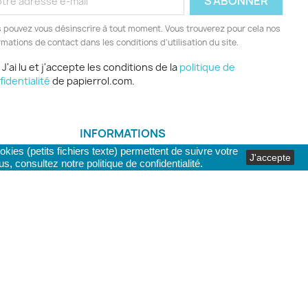
 pouvez vous désinscrire à tout moment. Vous trouverez pour cela nos
rmations de contact dans les conditions d'utilisation du site.
J'ai lu et j'accepte les conditions de la
politique de
fidentialité
de papierrol.com.
INFORMATIONS
kies (petits fichiers texte) permettent de suivre votre
PAYBOOSTER
J'accepte
lus, consultez notre
politique de confidentialité.
Hoge Kouter, 23
9880 AALTER
Belgique
Appelez-nous :
+32 (0)9 296 00 47
Envoyez-nous un e-mail :
admin@papierrol.com
twork Communication