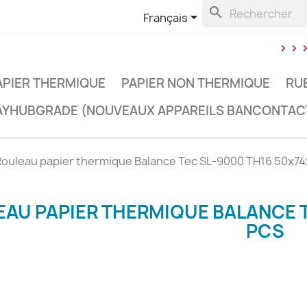
search

Français
> > >
OPG
APIER THERMIQUE
PAPIER NON THERMIQUE
RU
AYHUBGRADE (NOUVEAUX APPAREILS BANCONTAC
Rouleau papier thermique Balance Tec SL-9000 TH16 50x74
AU PAPIER THERMIQUE BALANCE T
PCS
€