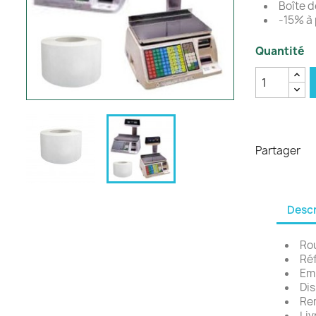
Boîte d
-15% à 
Quantité
Partager
Descr
Ro
Ré
Em
Dis
Rem
Liv