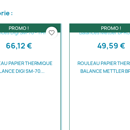
rie :
PROMO !
PROMO !
favorite_border
66,12 €
49,59 €
AU PAPIER THERMIQUE
ROULEAU PAPIER THE
LANCE DIGI SM-70...
BALANCE METTLER BP
Aperçu rapide
Aperçu rapide

