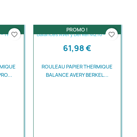
PROMO !
favorite_border
favorite_border
61,98 €
RMIQUE
ROULEAU PAPIER THERMIQUE
RO...
BALANCE AVERY BERKEL...
Aperçu rapide
