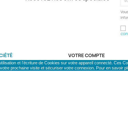
Vous
info
con
CIÉTÉ
VOTRE COMPTE
ilisation et l'écriture de Cookies sur votre appareil connecté. Ces Coo
conditions de livraison
Informations personnelles
e votre prochaine visite et sécuriser votre connexion. Pour en savoir p
confidentialité
Commandes
générales de vente
Avoirs
Adresses
curisé
Bons de réduction
ntitatives
nous
.COM - Support & Développement WeBNC - We Boost your Ne