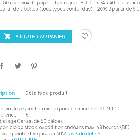
e 50 rouleaux de papier thermique TH16 50 x 74 x 40 mm pour
partir de 3 boîtes (tous types confondus), -20% à partir de 5 b

favorite_border
AJOUTER AU PANIER
iption
Détails du produit
uleau de papier thermique pour balance TEC SL-9000
férence TH16
ballage Carton de 50 pièces
ponible de stock, expédition endéans max. 48 heures (BE)
ise quantitative jusqu'à 30%,
plus de détails...
raison
GRATUITE