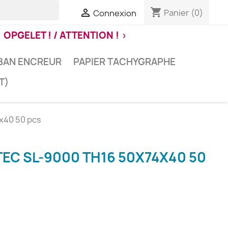
shopping_cart

Panier
(0)
Connexion
ELET ! / ATTENTION ! > jaarlijkse verlof / vacanc
BAN ENCREUR
PAPIER TACHYGRAPHE
T)
x40 50 pcs
EC SL-9000 TH16 50X74X40 50