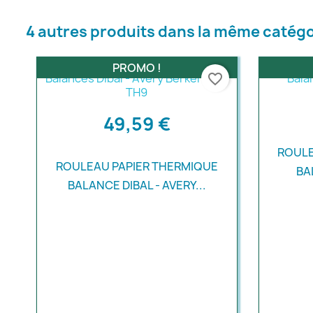
4 autres produits dans la même catégo
PROMO !
favorite_border
49,59 €
ROULE
ROULEAU PAPIER THERMIQUE
BA
BALANCE DIBAL - AVERY...
Aperçu rapide
